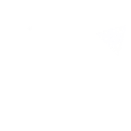
הכל על
ביטוח תא
אישיות
רון גור - מומחה בי