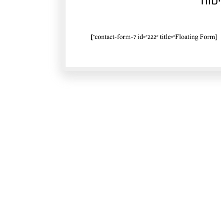
טוח
[contact-form-7 id="222" title="Floating Form"]