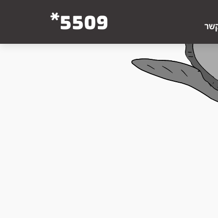
5509*
קשר