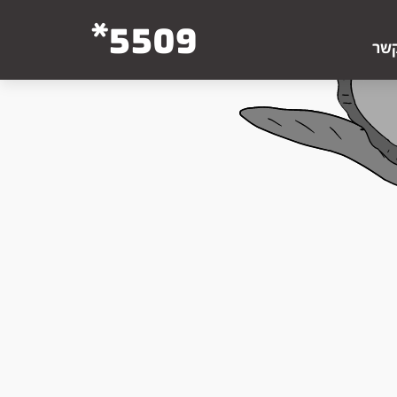
5509*
קשר