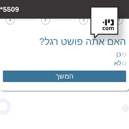
5509*
4
3
2
1
האם אתה פושט רגל?
כן
לא
המשך